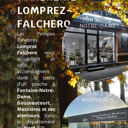
LOMPREZ-
AGENCE DE
FONTAINE-
FALCHERO
NOTRE-DAME
Les Pompes
Funèbres
Lomprez
Falchero
vous
accueillent et
vous
accompagnent
dans la perte
d’un proche à
Fontaine-Notre-
AGENCE DE
Dame,
MASNIERES
Gouzeaucourt,
Masnières et ses
alentours
, dans
le département