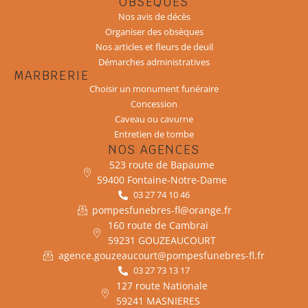
OBSÈQUES
Nos avis de décès
Organiser des obsèques
Nos articles et fleurs de deuil
Démarches administratives
MARBRERIE
Choisir un monument funéraire
Concession
Caveau ou cavurne
Entretien de tombe
NOS AGENCES
523 route de Bapaume
59400 Fontaine-Notre-Dame
03 27 74 10 46
pompesfunebres-fl@orange.fr
160 route de Cambrai
59231 GOUZEAUCOURT
agence.gouzeaucourt@pompesfunebres-fl.fr
03 27 73 13 17
127 route Nationale
59241 MASNIERES