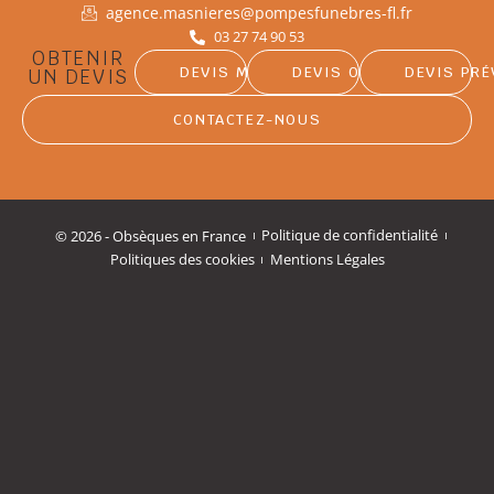
agence.masnieres@pompesfunebres-fl.fr
03 27 74 90 53
OBTENIR
DEVIS MARBRERIE
DEVIS OBSÈQUES
DEVIS PR
UN DEVIS
CONTACTEZ-NOUS
© 2026 - Obsèques en France
Politique de confidentialité
Politiques des cookies
Mentions Légales