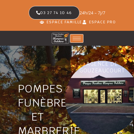
24h/24 – 7j/7
03 27 74 10 46
ESPACE FAMILLE
ESPACE PRO
AGENCE DE
GOUZEAUCOURT
POMPES
FUNÈBRES
ET
MARBRERIE